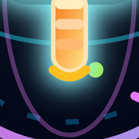
egardes, PRA. Hébergement managé si pertinent.
ité, perf, sécurité et simplicité d’exploitation.