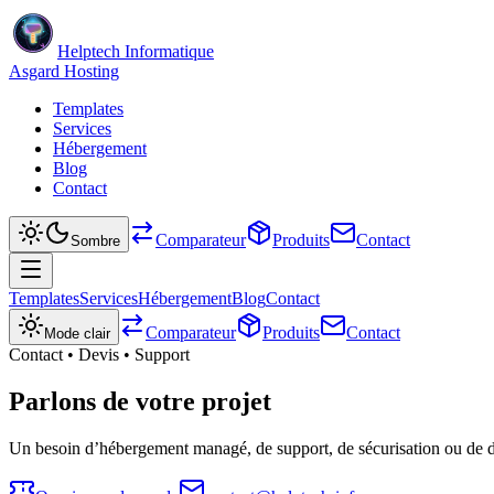
Helptech Informatique
Asgard Hosting
Templates
Services
Hébergement
Blog
Contact
Comparateur
Produits
Contact
Sombre
Templates
Services
Hébergement
Blog
Contact
Comparateur
Produits
Contact
Mode clair
Contact • Devis • Support
Parlons de votre projet
Un besoin d’hébergement managé, de support, de sécurisation ou de d