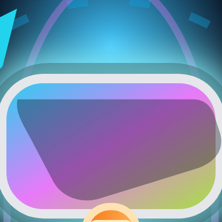
élai), plus la réponse sera précise.
nde.