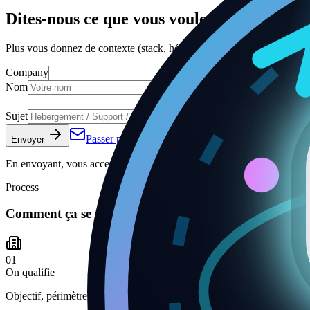
Dites-nous ce que vous voulez obtenir
Plus vous donnez de contexte (stack, hébergement actuel, contraintes, d
Company
Nom
E-mail *
Sujet
Votre besoin *
Passer par e-mail
Envoyer
En envoyant, vous acceptez d’être recontacté à propos de votre dema
Process
Comment ça se passe
01
On qualifie
Objectif, périmètre, contraintes, et attentes de délai/budget.