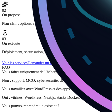
02
On propose
Plan clair : options, risques, et recommandations priorisées.
03
On exécute
Déploiement, sécurisation, monitoring, et documentation.
Voir les services
Demander un devis
FAQ
Vous faites uniquement de l’hébergement ?
Non : support, MCO, cybersécurité, déploiements, supervision, sauv
Vous travaillez avec WordPress et des apps ?
Oui : vitrines, WordPress, Next.js, stacks Docker, etc. L’objectif : fiabil
Vous pouvez reprendre un existant ?